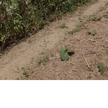
about us
event
blog
access
online shop