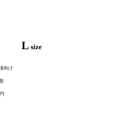
L
size
名様向け
類
0円