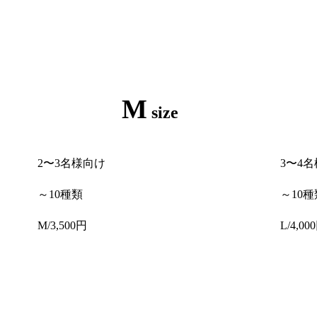
M
size
2〜3名様向け
3〜4
～10種類
～10種
M/3,500円
L/4,00