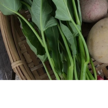
about us
event
blog
access
online shop