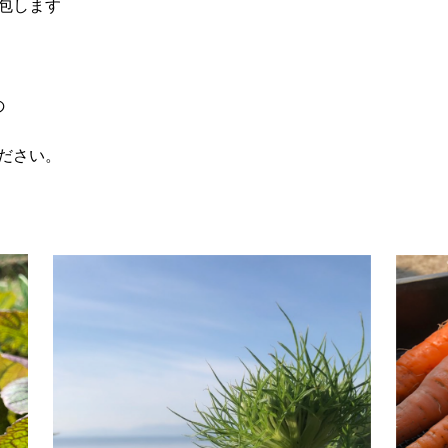
包します
の
ださい。