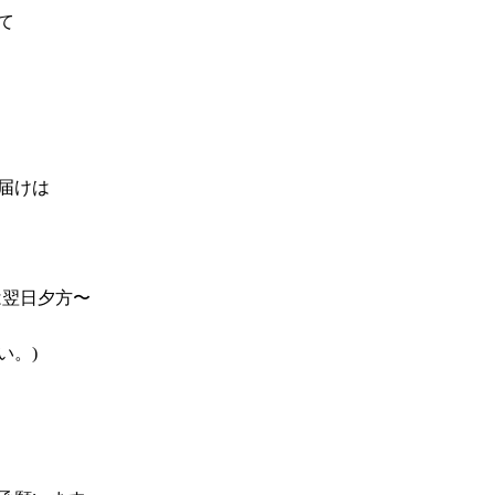
て
届けは
は翌日夕方〜
い。)