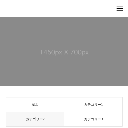
home
旬のお野菜定期便
history
about us
event
blog
ALL
カテゴリー1
access
カテゴリー2
カテゴリー3
online shop