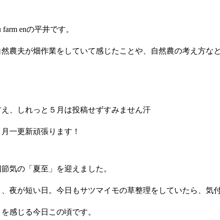
 farm enの平井です。
自然農夫が畑作業をしていて感じたことや、自然農の考え方な
甘え、しれっと５月は投稿せずすみません汗
、月一更新頑張ります！
四節気の「夏至」を迎えました。
く、夜が短い日。今日もサツマイモの草整理をしていたら、気
さを感じる今日この頃です。