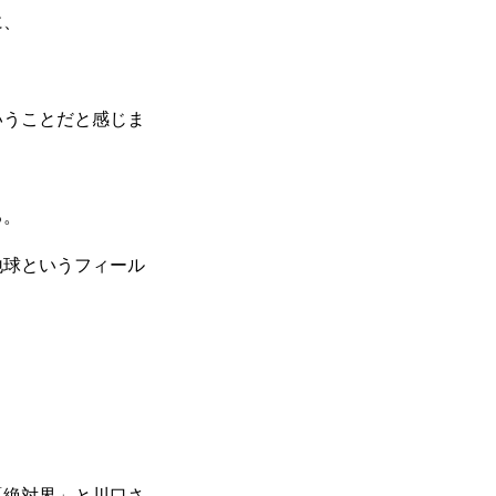
に、
いうことだと感じま
る。
地球というフィール
「絶対界」と川口さ