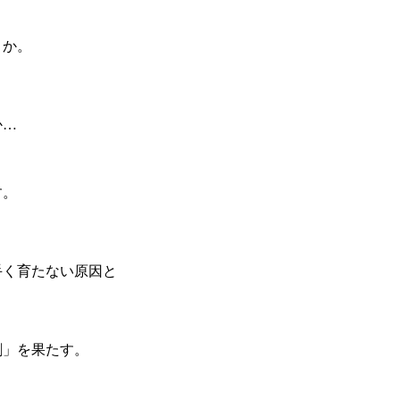
うか。
か…
す。
。
手く育たない原因と
割」を果たす。