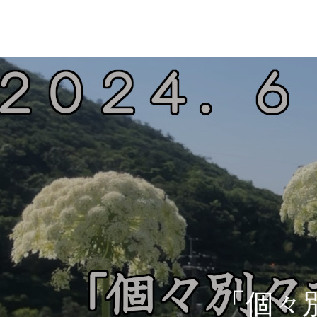
home
旬のお野菜定期便
history
「個々