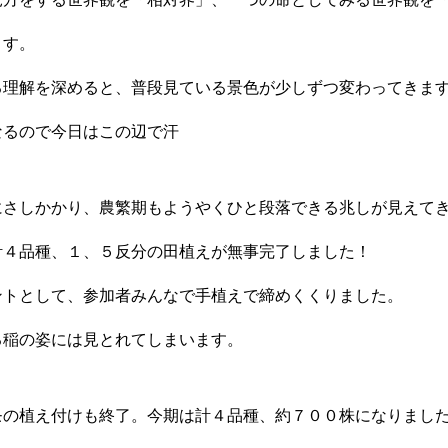
ます。
る理解を深めると、普段見ている景色が少しずつ変わってきま
なるので今日はこの辺で汗
にさしかかり、農繁期もようやくひと段落できる兆しが見えて
計４品種、１、５反分の田植えが無事完了しました！
ントとして、参加者みんなで手植えで締めくくりました。
る稲の姿には見とれてしまいます。
モの植え付けも終了。今期は計４品種、約７００株になりまし