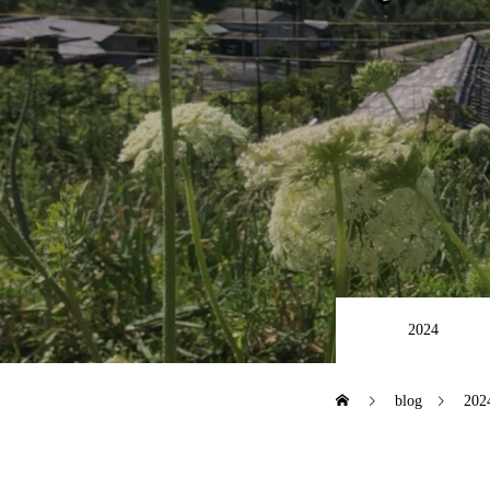
about us
event
blog
2024
access
blog
202
online shop