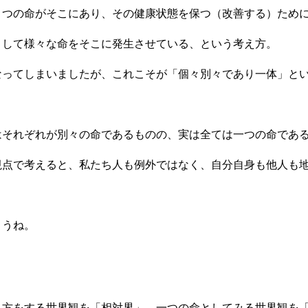
とつの命がそこにあり、その健康状態を保つ（改善する）ため
として様々な命をそこに発生させている、という考え方。
なってしまいましたが、これこそが「個々別々であり一体」と
はそれぞれが別々の命であるものの、実は全ては一つの命であ
視点で考えると、私たち人も例外ではなく、自分自身も他人も
ょうね。
見方をする世界観を「相対界」、一つの命としてみる世界観を