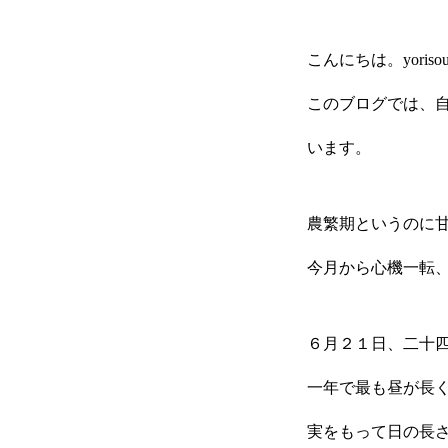
こんにちは。yorisou
お問い合わせ
このブログでは、
います。
農繁期というのに
今月から心機一転
６月２１日、二十
一年で最も昼が長
実をもって日の長