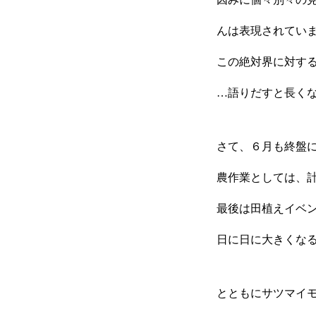
んは表現されてい
この絶対界に対す
…語りだすと長く
さて、６月も終盤
農作業としては、
最後は田植えイベ
日に日に大きくな
とともにサツマイ